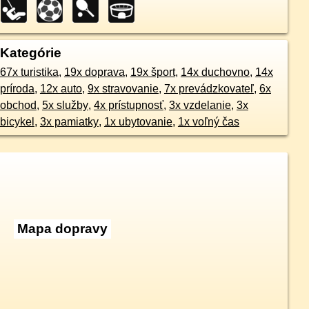
Kategórie
67x turistika
,
19x doprava
,
19x šport
,
14x duchovno
,
14x
príroda
,
12x auto
,
9x stravovanie
,
7x prevádzkovateľ
,
6x
obchod
,
5x služby
,
4x prístupnosť
,
3x vzdelanie
,
3x
bicykel
,
3x pamiatky
,
1x ubytovanie
,
1x voľný čas
Mapa dopravy