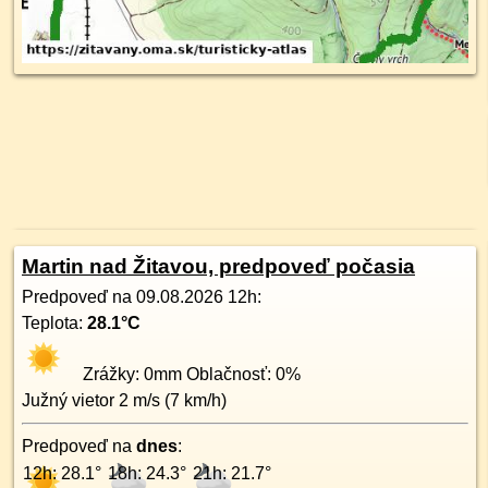
Martin nad Žitavou, predpoveď počasia
Predpoveď na
09.08.2026 12h
:
Teplota:
28.1
°C
Zrážky:
0
mm Oblačnosť:
0
%
Južný
vietor
2
m/s (
7
km/h)
Predpoveď na
dnes
:
12h: 28.1°
18h: 24.3°
21h: 21.7°