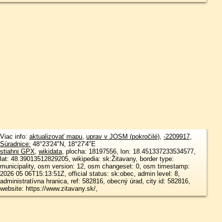
Viac info:
aktualizovať mapu
,
uprav v JOSM (pokročilé)
,
-2209917
,
Súradnice:
48°23'24"N
,
18°27'4"E
stiahni GPX
,
wikidata
, plocha: 18197556, lon: 18.451337233534577,
lat: 48.39013512829205, wikipedia: sk:Žitavany, border type:
municipality, osm version: 12, osm changeset: 0, osm timestamp:
2026 05 06T15:13:51Z, official status: sk:obec, admin level: 8,
administratívna hranica, ref: 582816, obecný úrad, city id: 582816,
website: https://www.zitavany.sk/,