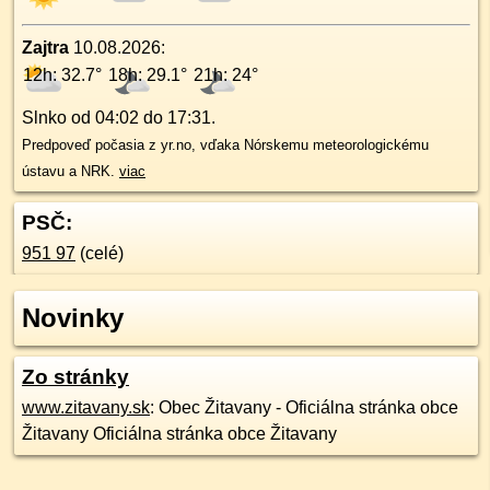
Zajtra
10.08.2026
:
12h: 32.7°
18h: 29.1°
21h: 24°
Slnko od
04:02
do
17:31
.
Predpoveď počasia z yr.no, vďaka Nórskemu meteorologickému
ústavu a NRK.
viac
PSČ:
951 97
(celé)
Novinky
Zo stránky
www.zitavany.sk
: Obec Žitavany - Oficiálna stránka obce
Žitavany Oficiálna stránka obce Žitavany