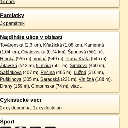
1x park
Pamiatky
3x pamätník
Najdlhšie ulice v oblasti
Továrenská
(2,3 km),
Kňažická
(1,08 km),
Kamenná
(1,04 km),
Opatovecká
(0,74 km),
Športová
(561 m),
Hlboká
(555 m),
Vodná
(549 m),
Fraňa Kráľa
(545 m),
Žitavská
(542 m),
9. mája
(501 m),
Šimkova
(460 m),
Šafárikova
(407 m),
Príčina
(405 m),
Lužná
(316 m),
Puškinova
(305 m),
Saradská
(221 m),
Viničná
(188 m),
Drahy
(159 m),
Cintorínska
(74 m),
viac ...
Cyklistické veci
2x cyklopumpa
,
1x cyklostojan
Šport