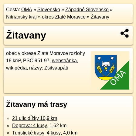
Cesta:
OMA
»
Slovensko
»
Západné Slovensko
»
Nitriansky kraj
»
okres Zlaté Moravce
»
Žitavany
Žitavany
obec v okrese Zlaté Moravce rozlohy
18 km², PSČ 951 97,
webstránka
,
wikipédia
, názvy: Zsitvaapáti
Žitavany má trasy
21 ulíc dĺžky 10,9 km
Doprava: 4 kusy
, 1,62 km
Turistické trasy: 4 kusy
, 4,0 km