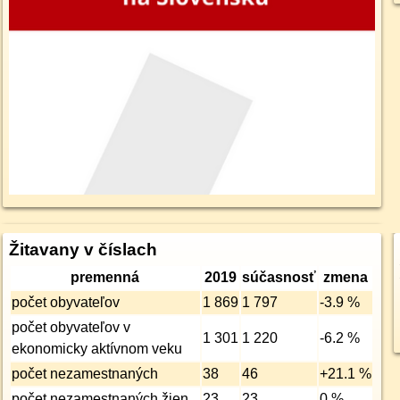
Žitavany v číslach
premenná
2019
súčasnosť
zmena
počet obyvateľov
1 869
1 797
-3.9 %
počet obyvateľov v
1 301
1 220
-6.2 %
ekonomicky aktívnom veku
počet nezamest­naných
38
46
+21.1 %
počet nezamest­naných žien
23
23
0 %