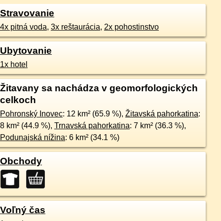
Stravovanie
4x pitná voda
,
3x reštaurácia
,
2x pohostinstvo
Ubytovanie
1x hotel
Žitavany sa nachádza v geomorfologických
celkoch
Pohronský Inovec
: 12 km² (65.9 %),
Žitavská pahorkatina
:
8 km² (44.9 %),
Trnavská pahorkatina
: 7 km² (36.3 %),
Podunajská nížina
: 6 km² (34.1 %)
Obchody
Voľný čas