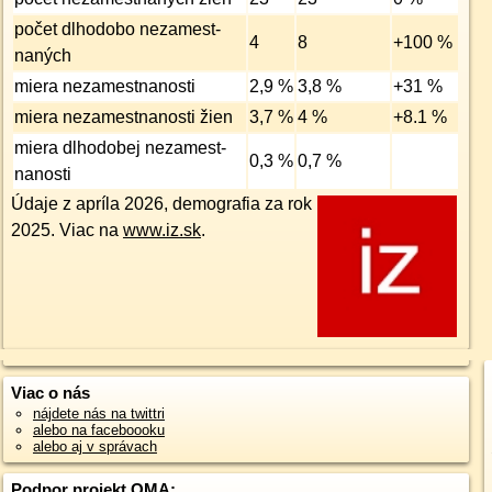
počet dlhodobo nezamest­
4
8
+100 %
naných
miera nezamest­nanosti
2,9 %
3,8 %
+31 %
miera nezamest­nanosti žien
3,7 %
4 %
+8.1 %
miera dlhodobej nezamest­
0,3 %
0,7 %
nanosti
Údaje z apríla 2026, demografia za rok
2025. Viac na
www.iz.sk
.
Viac o nás
nájdete nás na twittri
alebo na faceboooku
alebo aj v správach
Podpor projekt OMA: